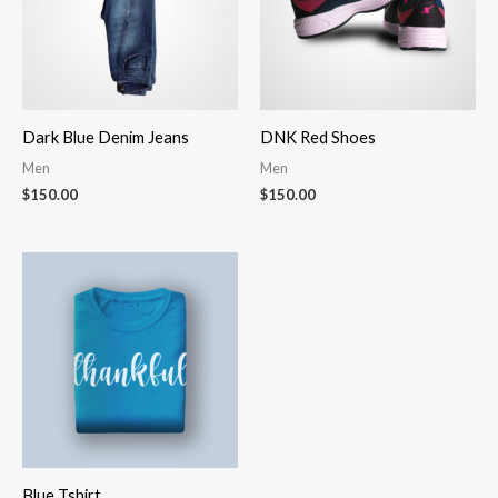
Dark Blue Denim Jeans
DNK Red Shoes
Men
Men
$
150.00
$
150.00
Fiyat
aralığı:
$40.00
-
$46.00
Blue Tshirt