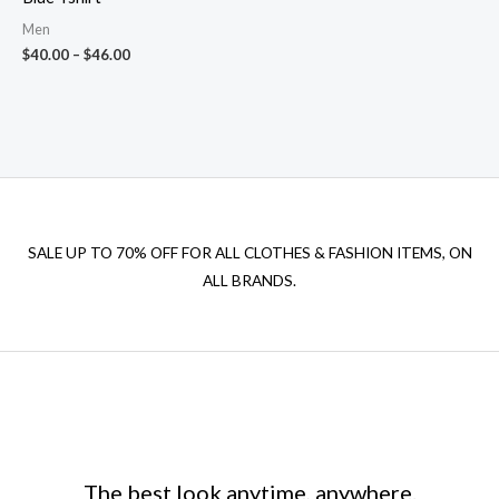
Men
$
40.00
–
$
46.00
SALE UP TO 70% OFF FOR ALL CLOTHES & FASHION ITEMS, ON
ALL BRANDS.
The best look anytime, anywhere.