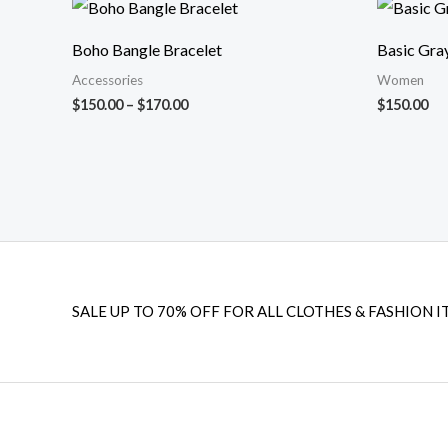
Fiyat
aralığı:
$150.00
Boho Bangle Bracelet
Basic Gra
-
$170.00
Accessories
Women
$
150.00
–
$
170.00
$
150.00
SALE UP TO 70% OFF FOR ALL CLOTHES & FASHION I