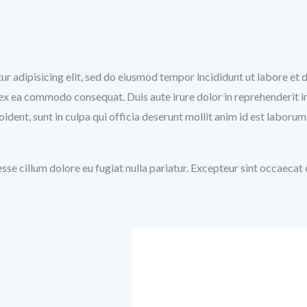
tur adipisicing elit, sed do eiusmod tempor incididunt ut labore e
p ex ea commodo consequat. Duis aute irure dolor in reprehenderit in
ident, sunt in culpa qui officia deserunt mollit anim id est laborum
 esse cillum dolore eu fugiat nulla pariatur. Excepteur sint occaecat