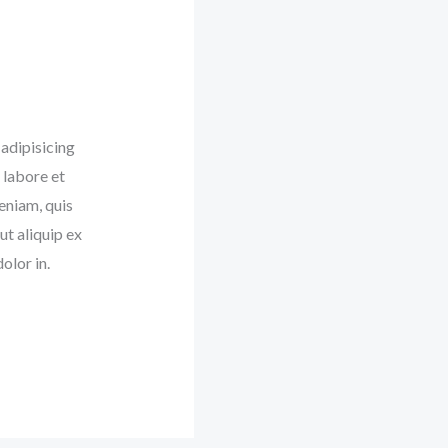
adipisicing
 labore et
eniam, quis
ut aliquip ex
olor in.