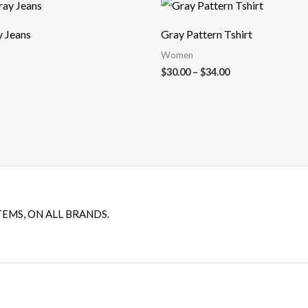
Fiyat
aralığı:
$30.00
y Jeans
Gray Pattern Tshirt
-
$34.00
Women
$
30.00
–
$
34.00
TEMS, ON ALL BRANDS.