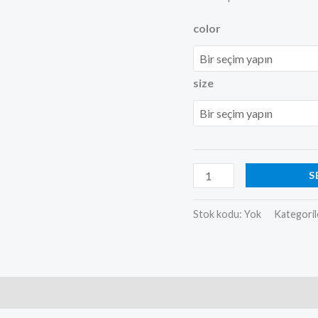
color
size
S
Stok kodu:
Yok
Kategoril