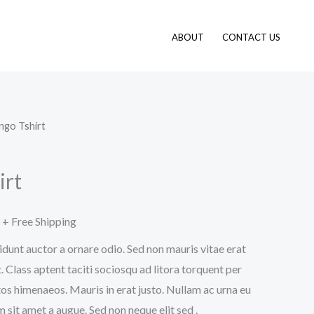
ABOUT
CONTACT US
ngo Tshirt
Fiyat
aralığı:
irt
$25.00
-
+ Free Shipping
idunt auctor a ornare odio. Sed non mauris vitae erat
$28.00
. Class aptent taciti sociosqu ad litora torquent per
os himenaeos. Mauris in erat justo. Nullam ac urna eu
sit amet a augue. Sed non neque elit sed .