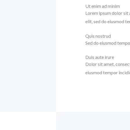
Ut enim ad minim
Lorem ipsum dolor sit 
elit, sed do eiusmod t
Quis nostrud
Sed do eiusmod tempor 
Duis aute irure
Dolor sit amet, consect
eiusmod tempor incidid