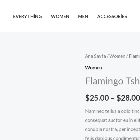
EVERYTHING
WOMEN
MEN
ACCESSORIES
Flamingo
Ana Sayfa
/
Women
/ Flami
Tshirt
Women
adet
Flamingo Tsh
$
25.00
–
$
28.00
Nam nec tellus a odio tinc
consequat auctor eu in elit
conubia nostra, per incept
felis dapibus condimentum 