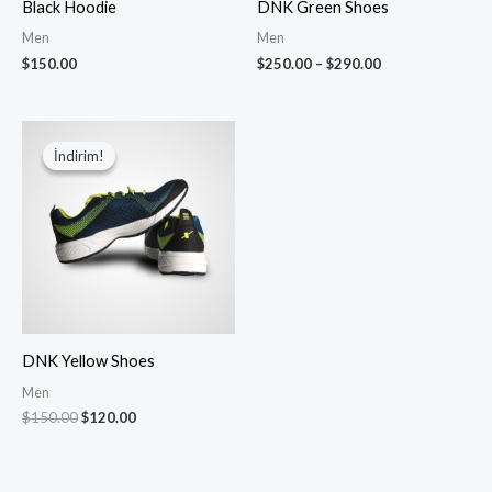
Black Hoodie
DNK Green Shoes
Men
Men
$
150.00
$
250.00
–
$
290.00
Orijinal
Şu
fiyat:
andaki
İndirim!
İndirim!
$150.00.
fiyat:
$120.00.
DNK Yellow Shoes
Men
$
150.00
$
120.00