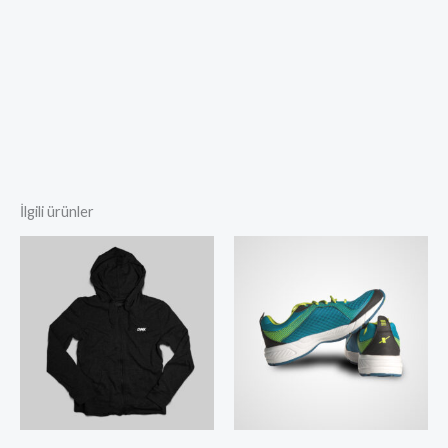
İlgili ürünler
Fiyat
aralığı:
$250.00
-
$290.00