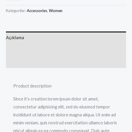
Kategoriler:
Accessories
,
Women
Açıklama
Ek bilgi
Değerlendirmeler (0)
Product description
Since it’s creation lorem ipsum dolor sit amet,
consectetur adipisicing elit, sed do eiusmod tempor
incididunt ut labore et dolore magna aliqua. Ut enim ad
minim veniam, quis nostrud exercitation ullamco laboris
nisi ut aliquip ex ea commodo consequat. Duis aute