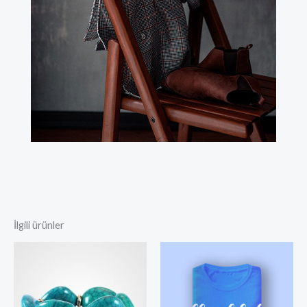
İlgili ürünler
Fiyat
aralığı:
$150.00
-
$170.00