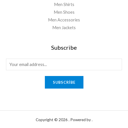
Men Shirts
Men Shoes
Men Accessories
Men Jackets
Subscribe
E
m
a
SUBSCRIBE
i
l
*
Copyright © 2026 . Powered by .