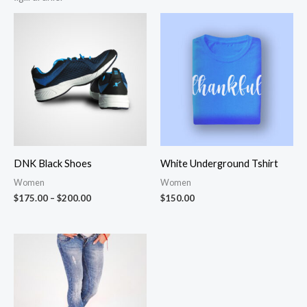
Fiyat
aralığı:
$175.00
-
$200.00
DNK Black Shoes
White Underground Tshirt
Women
Women
$
175.00
–
$
200.00
$
150.00