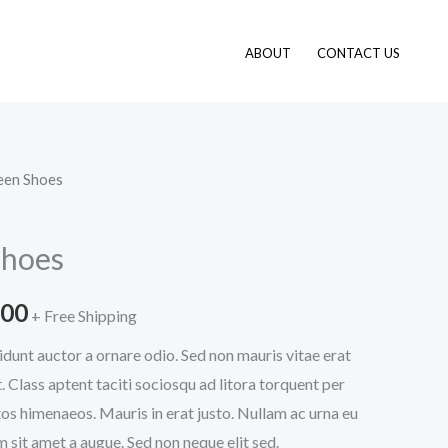
ABOUT
CONTACT US
een Shoes
Fiyat
aralığı:
hoes
$250.00
.00
-
+ Free Shipping
idunt auctor a ornare odio. Sed non mauris vitae erat
$290.00
. Class aptent taciti sociosqu ad litora torquent per
os himenaeos. Mauris in erat justo. Nullam ac urna eu
 sit amet a augue. Sed non neque elit sed.