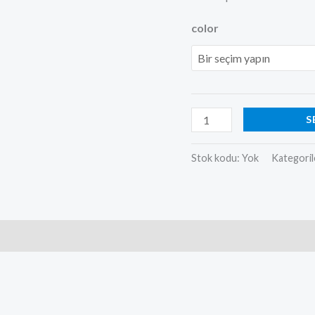
color
S
Stok kodu:
Yok
Kategoril