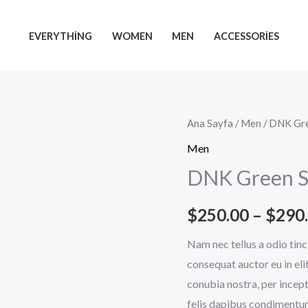
EVERYTHING
WOMEN
MEN
ACCESSORIES
DNK
Ana Sayfa
/
Men
/ DNK Gr
Green
Men
Shoes
DNK Green S
adet
$
250.00
–
$
290
Nam nec tellus a odio tinc
consequat auctor eu in elit
conubia nostra, per incept
felis dapibus condimentum