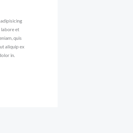
adipisicing
 labore et
eniam, quis
ut aliquip ex
olor in.