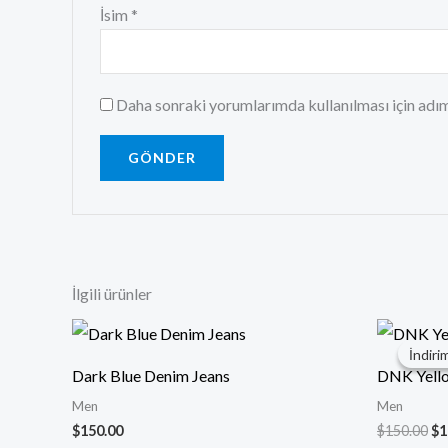
İsim
*
Daha sonraki yorumlarımda kullanılması için adım
İlgili ürünler
Or
fiy
İndiri
İndiri
$1
Dark Blue Denim Jeans
DNK Yell
Men
Men
$
150.00
$
150.00
$
1