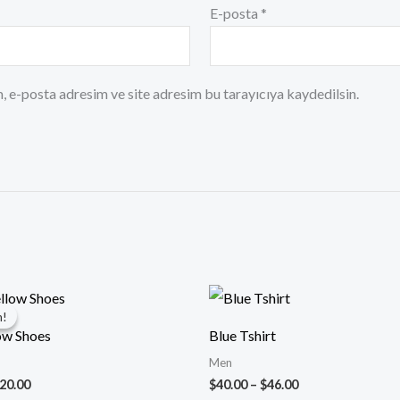
E-posta
*
, e-posta adresim ve site adresim bu tarayıcıya kaydedilsin.
ijinal
Şu
Fiyat
at:
andaki
aralığı:
m!
m!
50.00.
fiyat:
$40.00
ow Shoes
Blue Tshirt
$120.00.
-
$46.00
Men
20.00
$
40.00
–
$
46.00