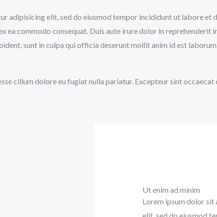
tur adipisicing elit, sed do eiusmod tempor incididunt ut labore e
p ex ea commodo consequat. Duis aute irure dolor in reprehenderit in
ident, sunt in culpa qui officia deserunt mollit anim id est laborum
 esse cillum dolore eu fugiat nulla pariatur. Excepteur sint occaecat
Ut enim ad minim
Lorem ipsum dolor sit 
elit, sed do eiusmod t