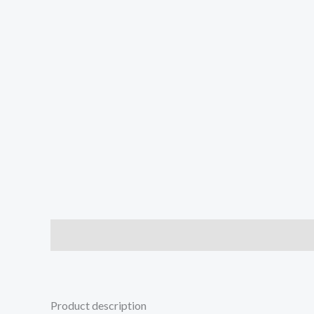
Açıklama
Ek bilgi
Değerlendirmeler (0)
Product description