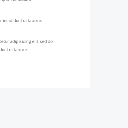
incididunt ut labore.
etur adipisicing elit, sed do
unt ut labore.