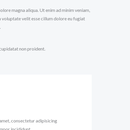
t dolore magna aliqua. Ut enim ad minim veniam,
 voluptate velit esse cillum dolore eu fugiat
.
 cupidatat non proident.
amet, consectetur adipisicing
empor incididunt.