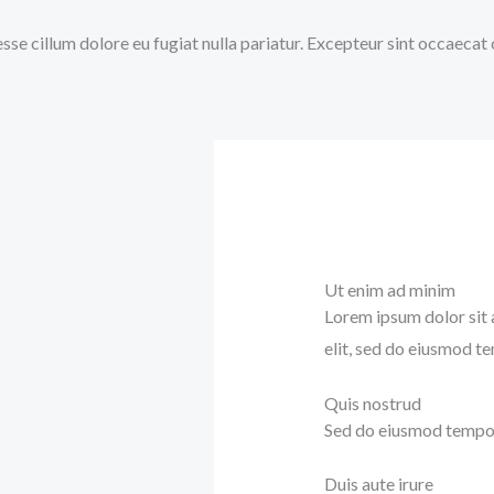
 esse cillum dolore eu fugiat nulla pariatur. Excepteur sint occaecat
Ut enim ad minim
Lorem ipsum dolor sit 
elit, sed do eiusmod t
Quis nostrud
Sed do eiusmod tempor 
Duis aute irure