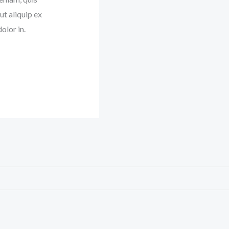
ut aliquip ex
olor in.