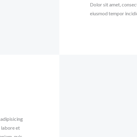
Dolor sit amet, consect
eiusmod tempor incidid
adipisicing
 labore et
eniam, quis