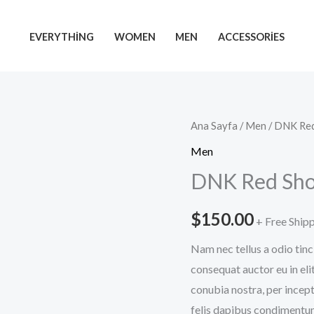
EVERYTHING
WOMEN
MEN
ACCESSORIES
DNK
Ana Sayfa
/
Men
/ DNK Re
Red
Men
Shoes
DNK Red Sh
adet
$
150.00
+ Free Ship
Nam nec tellus a odio tinc
consequat auctor eu in elit
conubia nostra, per incept
felis dapibus condimentum