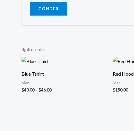
İlgili ürünler
Fiyat
aralığı:
$40.00
Blue Tshirt
Red Hood
-
$46.00
Men
Men
$
40.00
–
$
46.00
$
150.00