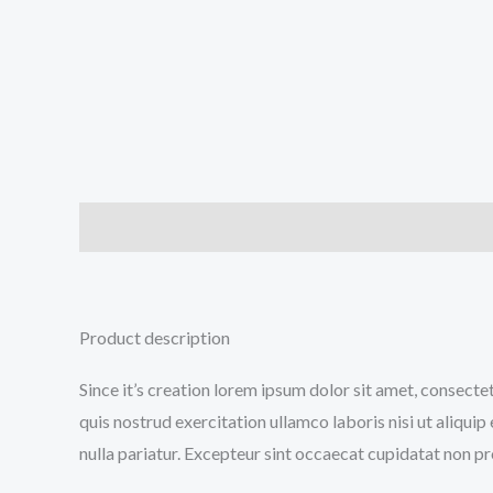
Açıklama
Ek bilgi
Değerlendirmeler (0)
Product description
Since it’s creation lorem ipsum dolor sit amet, consecte
quis nostrud exercitation ullamco laboris nisi ut aliqui
nulla pariatur. Excepteur sint occaecat cupidatat non pro