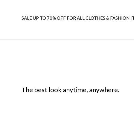
SALE UP TO 70% OFF FOR ALL CLOTHES & FASHION I
The best look anytime, anywhere.