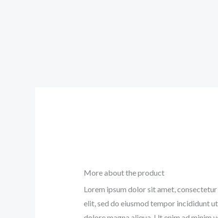
More about the product
Lorem ipsum dolor sit amet, consectetur 
elit, sed do eiusmod tempor incididunt ut
dolore magna aliqua. Ut enim ad minim v