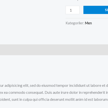
S
Kategoriler:
Men
tur adipisicing elit, sed do eiusmod tempor incididunt ut labore e
p ex ea commodo consequat. Duis aute irure dolor in reprehenderit in
ident, sunt in culpa qui officia deserunt mollit anim id est laborum