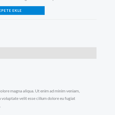
EPETE EKLE
t dolore magna aliqua. Ut enim ad minim veniam,
 voluptate velit esse cillum dolore eu fugiat
.