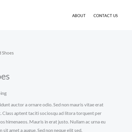
ABOUT
CONTACT US
d Shoes
oes
ping
idunt auctor a ornare odio. Sed non mauris vitae erat
. Class aptent taciti sociosqu ad litora torquent per
os himenaeos. Mauris in erat justo. Nullam ac urna eu
 sit amet a augue. Sed non neque elit sed.